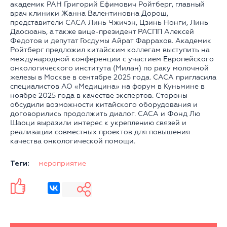
академик РАН Григорий Ефимович Ройтберг, главный
врач клиники Жанна Валентиновна Дорош,
представители САСА Линь Чжичэн, Цзинь Нонги, Линь
Даосюань, а также вице-президент РАСПП Алексей
Федотов и депутат Госдумы Айрат Фаррахов. Академик
Ройтберг предложил китайским коллегам выступить на
международной конференции с участием Европейского
онкологического института (Милан) по раку молочной
железы в Москве в сентябре 2025 года. САСА пригласила
специалистов АО «Медицина» на форум в Куньмине в
ноябре 2025 года в качестве экспертов. Стороны
обсудили возможности китайского оборудования и
договорились продолжить диалог. САСА и Фонд Лю
Шаоци выразили интерес к укреплению связей и
реализации совместных проектов для повышения
качества онкологической помощи.
Теги:
мероприятие