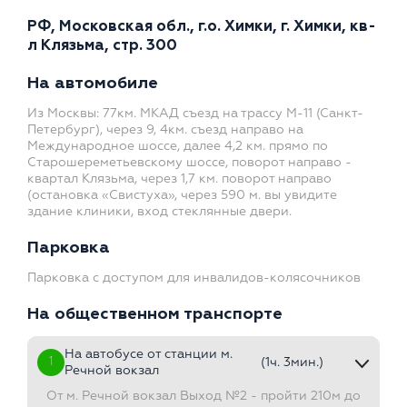
РФ, Московская обл., г.о. Химки, г. Химки, кв-
л Клязьма, стр. 300
На автомобиле
Из Москвы: 77км. МКАД съезд на трассу М-11 (Санкт-
Петербург), через 9, 4км. съезд направо на
Международное шоссе, далее 4,2 км. прямо по
Старошереметьевскому шоссе, поворот направо -
квартал Клязьма, через 1,7 км. поворот направо
(остановка «Свистуха», через 590 м. вы увидите
здание клиники, вход стеклянные двери.
Парковка
Парковка с доступом для инвалидов-колясочников
На общественном транспорте
На автобусе от станции м.
1
(1ч. 3мин.)
Речной вокзал
От м. Речной вокзал Выход №2 - пройти 210м до