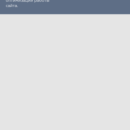
оптимизации работы
сайта.
Круглосуточно
+7 (495) 995-22-33
РФ, Московская обл., г.о. Химки,
г. Химки, кв-л Клязьма, стр. 300
Об институте
Диагностика