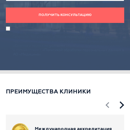
ПОЛУЧИТЬ КОНСУЛЬТАЦИЮ
Действуя своей волей и в своем интересе, даю согласие АО
«Медицина» (адрес местонахождения: 125047, г. Москва, 2-й
Тверской-Ямской пер., д. 10) на обработку указанных мной
персональных данных в целях оформления заявки на получение
обратного звонка на
условиях
обработки персональных данных
в соответствии с
«Политикой обработки персональных данных в
АО «Медицина»
.
ПРЕИМУЩЕСТВА КЛИНИКИ
Международная аккредитация