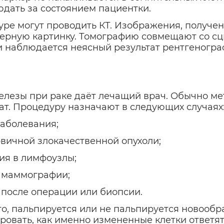
юдать за состоянием пациентки.
дуре могут проводить КТ. Изображения, получ
хмерную картинку. Томографию совмещают со сц
ли наблюдается неясный результат рентгеногра
езы при раке даёт лечащий врач. Обычно мет
ат. Процедуру назначают в следующих случаях
аболевания;
ичной злокачественной опухоли;
я в лимфоузлы;
 маммографии;
после операции или биопсии.
го, пальпируется или не пальпируется новообр
овать, как именно измененные клетки ответят