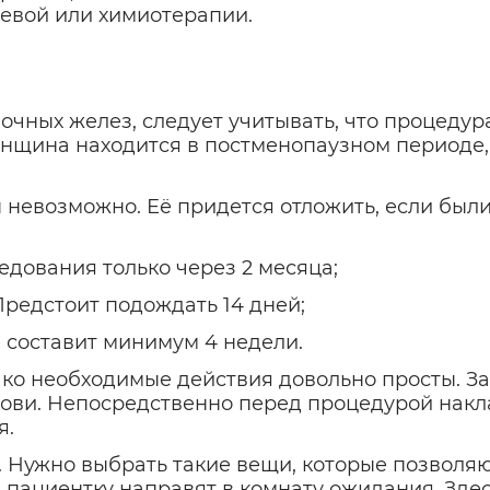
чевой или химиотерапии.
очных желез, следует учитывать, что процедура
 женщина находится в постменопаузном период
 невозможно. Её придется отложить, если бы
ования только через 2 месяца;
едстоит подождать 14 дней;
составит минимум 4 недели.
ако необходимые действия довольно просты. З
рови. Непосредственно перед процедурой нак
я.
 Нужно выбрать такие вещи, которые позволя
м пациентку направят в комнату ожидания. Здес