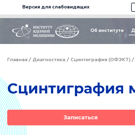
Версия для слабовидящих
Об институте
Д
Главная
/
Диагностика
/
Сцинтиграфия (ОФЭКТ)
Сцинтиграфия 
Записаться