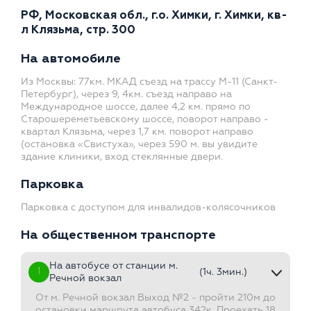
РФ, Московская обл., г.о. Химки, г. Химки, кв-
л Клязьма, стр. 300
На автомобиле
Из Москвы: 77км. МКАД съезд на трассу М-11 (Санкт-
Петербург), через 9, 4км. съезд направо на
Международное шоссе, далее 4,2 км. прямо по
Старошереметьевскому шоссе, поворот направо -
квартал Клязьма, через 1,7 км. поворот направо
(остановка «Свистуха», через 590 м. вы увидите
здание клиники, вход стеклянные двери.
Парковка
Парковка с доступом для инвалидов-колясочников
На общественном транспорте
На автобусе от станции м.
1
(1ч. 3мин.)
Речной вокзал
От м. Речной вокзал Выход №2 - пройти 210м до
остановки маршрута автобуса 342к. Проехать 18