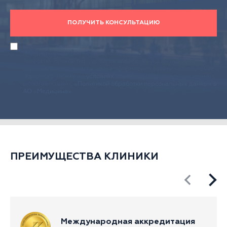
ПОЛУЧИТЬ КОНСУЛЬТАЦИЮ
Действуя своей волей и в своем интересе, даю согласие АО
«Медицина» (адрес местонахождения: 125047, г. Москва, 2-й
Тверской-Ямской пер., д. 10) на обработку указанных мной
персональных данных в целях оформления заявки на получение
обратного звонка на
условиях
обработки персональных данных
в соответствии с
«Политикой обработки персональных данных в
АО «Медицина»
.
ПРЕИМУЩЕСТВА КЛИНИКИ
Международная аккредитация