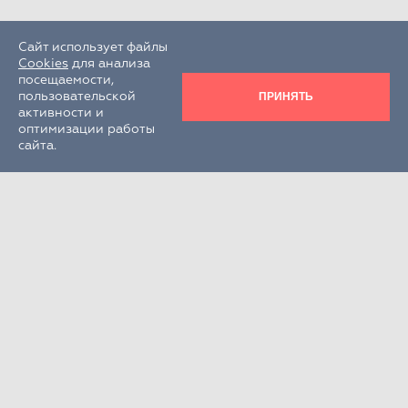
Сайт использует файлы
Cookies
для анализа
посещаемости,
ПРИНЯТЬ
пользовательской
активности и
оптимизации работы
сайта.
Круглосуточно
+7 (495) 995-22-33
РФ, Московская обл., г.о. Химки,
г. Химки, кв-л Клязьма, стр. 300