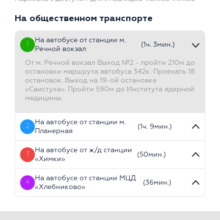
На общественном транспорте
На автобусе от станции м.
1
(1ч. 3мин.)
Речной вокзал
От м. Речной вокзал Выход №2 - пройти 210м до
остановки маршрута автобуса 342к. Проехать 18
остановок. Выход на 19-ой остановке
«Свистуха». Пройти 590м до Института ядерной
медицины.
На автобусе от станции м.
2
(1ч. 9мин.)
Планерная
На автобусе от ж/д станции
3
(50мин.)
«Химки»
На автобусе от станции МЦД
4
(36мин.)
«Хлебниково»