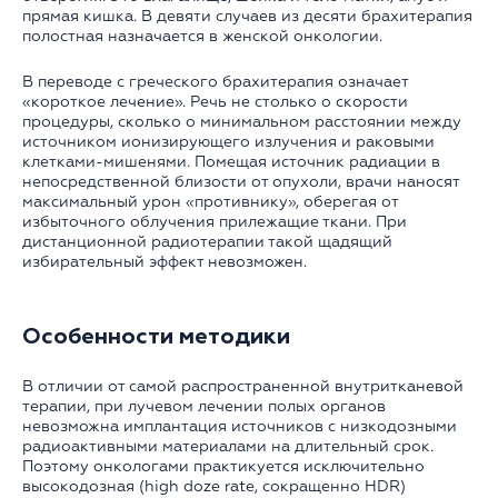
прямая кишка. В девяти случаев из десяти брахитерапия
полостная назначается в женской онкологии.
В переводе с греческого брахитерапия означает
«короткое лечение». Речь не столько о скорости
процедуры, сколько о минимальном расстоянии между
источником ионизирующего излучения и раковыми
клетками-мишенями. Помещая источник радиации в
непосредственной близости от опухоли, врачи наносят
максимальный урон «противнику», оберегая от
избыточного облучения прилежащие ткани. При
дистанционной радиотерапии такой щадящий
избирательный эффект невозможен.
Особенности методики
В отличии от самой распространенной внутритканевой
терапии, при лучевом лечении полых органов
невозможна имплантация источников с низкодозными
радиоактивными материалами на длительный срок.
Поэтому онкологами практикуется исключительно
высокодозная (high doze rate, сокращенно HDR)