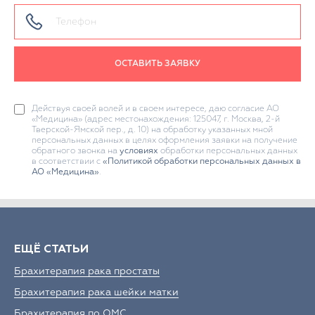
ОСТАВИТЬ ЗАЯВКУ
Действуя своей волей и в своем интересе, даю согласие АО
«Медицина» (адрес местонахождения: 125047, г. Москва, 2-й
Тверской-Ямской пер., д. 10) на обработку указанных мной
персональных данных в целях оформления заявки на получение
обратного звонка на
условиях
обработки персональных данных
в соответствии с
«Политикой обработки персональных данных в
АО «Медицина»
.
ЕЩЁ СТАТЬИ
Брахитерапия рака простаты
Брахитерапия рака шейки матки
Брахитерапия по ОМС