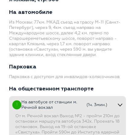
На автомобиле
Из Москвы: 77км. МКАД съезд на трассу М-11 (Санкт-
Петербург), через 9, 4км. съезд направо на
Международное шоссе, далее 4,2 км. прямо по
Старошереметьевскому шоссе, поворот направо -
квартал Клязьма, через 1,7 км. поворот направо
(остановка «Свистуха», через 590 м. вы увидите
здание клиники, вход стеклянные двери.
Парковка
Парковка с доступом для инвалидов-колясочников
На общественном транспорте
На автобусе от станции м.
1
(1ч. 3мин.)
Речной вокзал
От м. Речной вокзал Выход №2 - пройти 210м до
остановки маршрута автобуса 342к. Проехать 18
остановок. Выход на 19-ой остановке
«Свистуха». Пройти 590м до Института ядерной