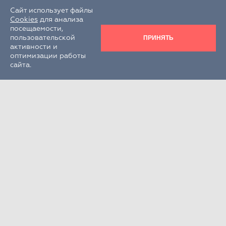
Сайт использует файлы
Cookies
для анализа
посещаемости,
ПРИНЯТЬ
пользовательской
активности и
оптимизации работы
сайта.
Круглосуточно
+7 (495) 995-22-33
РФ, Московская обл., г.о. Химки,
г. Химки, кв-л Клязьма, стр. 300