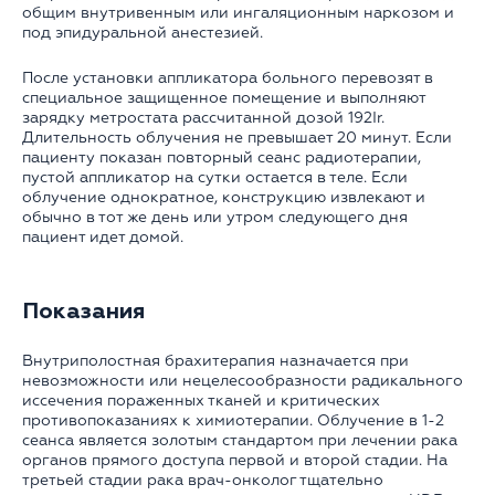
общим внутривенным или ингаляционным наркозом и
под эпидуральной анестезией.
После установки аппликатора больного перевозят в
специальное защищенное помещение и выполняют
зарядку метростата рассчитанной дозой 192Ir.
Длительность облучения не превышает 20 минут. Если
пациенту показан повторный сеанс радиотерапии,
пустой аппликатор на сутки остается в теле. Если
облучение однократное, конструкцию извлекают и
обычно в тот же день или утром следующего дня
пациент идет домой.
Показания
Внутриполостная брахитерапия назначается при
невозможности или нецелесообразности радикального
иссечения пораженных тканей и критических
противопоказаниях к химиотерапии. Облучение в 1-2
сеанса является золотым стандартом при лечении рака
органов прямого доступа первой и второй стадии. На
третьей стадии рака врач-онколог тщательно