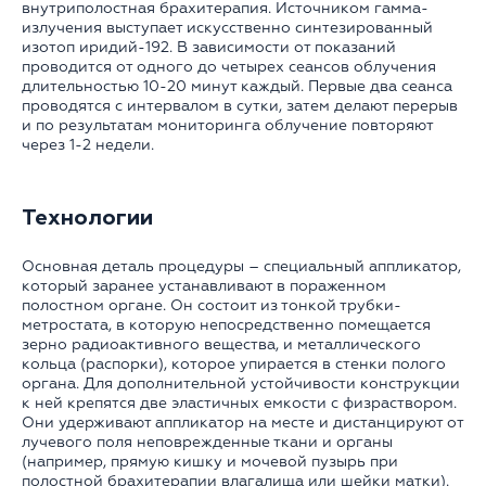
внутриполостная брахитерапия. Источником гамма-
излучения выступает искусственно синтезированный
изотоп иридий-192. В зависимости от показаний
проводится от одного до четырех сеансов облучения
длительностью 10-20 минут каждый. Первые два сеанса
проводятся с интервалом в сутки, затем делают перерыв
и по результатам мониторинга облучение повторяют
через 1-2 недели.
Технологии
Основная деталь процедуры – специальный аппликатор,
который заранее устанавливают в пораженном
полостном органе. Он состоит из тонкой трубки-
метростата, в которую непосредственно помещается
зерно радиоактивного вещества, и металлического
кольца (распорки), которое упирается в стенки полого
органа. Для дополнительной устойчивости конструкции
к ней крепятся две эластичных емкости с физраствором.
Они удерживают аппликатор на месте и дистанцируют от
лучевого поля неповрежденные ткани и органы
(например, прямую кишку и мочевой пузырь при
полостной брахитерапии влагалища или шейки матки).