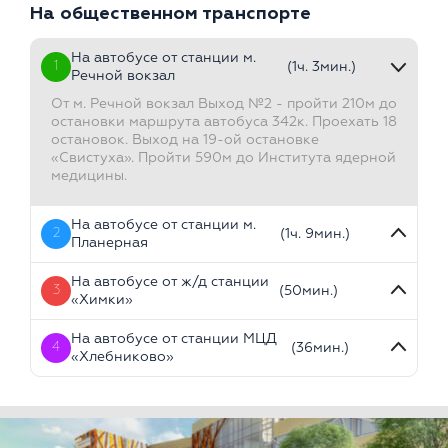
На общественном транспорте
На автобусе от станции м.
1
(1ч. 3мин.)
Речной вокзал
От м. Речной вокзал Выход №2 - пройти 210м до
остановки маршрута автобуса 342к. Проехать 18
остановок. Выход на 19-ой остановке
«Свистуха». Пройти 590м до Института ядерной
медицины.
На автобусе от станции м.
2
(1ч. 9мин.)
Планерная
На автобусе от ж/д станции
3
(50мин.)
«Химки»
На автобусе от станции МЦД
4
(36мин.)
«Хлебниково»