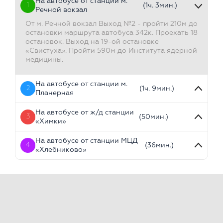
На автобусе от станции м.
1
(1ч. 3мин.)
Речной вокзал
От м. Речной вокзал Выход №2 - пройти 210м до
остановки маршрута автобуса 342к. Проехать 18
остановок. Выход на 19-ой остановке
«Свистуха». Пройти 590м до Института ядерной
медицины.
На автобусе от станции м.
2
(1ч. 9мин.)
Планерная
На автобусе от ж/д станции
3
(50мин.)
«Химки»
На автобусе от станции МЦД
4
(36мин.)
«Хлебниково»