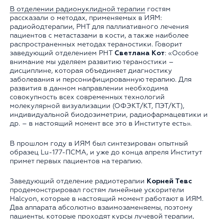
В отделении радионуклидной терапии
гостям
рассказали о методах, применяемых в ИЯМ:
радиойодтерапии, РНТ для паллиативного лечения
пациентов с метастазами в кости, а также наиболее
распространенных методах тераностики. Говорит
заведующий отделением РНТ
Светлана Кот
: «Особое
внимание мы уделяем развитию тераностики –
дисциплине, которая объединяет диагностику
заболевания и персонифицированную терапию. Для
развития в данном направлении необходима
совокупность всех современных технологий
молекулярной визуализации (ОФЭКТ/КТ, ПЭТ/КТ),
индивидуальной биодозиметрии, радиофармацевтики и
др. – в настоящий момент все это в Институте есть».
В прошлом году в ИЯМ был синтезирован опытный
образец Lu-177-ПСМА, и уже до конца апреля Институт
примет первых пациентов на терапию.
Заведующий отделение радиотерапии
Корней Тевс
продемонстрировал гостям линейные ускорители
Halcyon, которые в настоящий момент работают в ИЯМ.
Два аппарата абсолютно взаимозаменяемы, поэтому
пациенты, которые проходят курсы лучевой терапии,