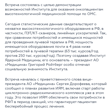
Встреча состоялась с целью демонстрации
возможностей Института для оказания онкопациентам
высотехнологичной медицинской помощи по ОМС.
Сегодня статистические данные свидетельствуют о
нехватке высокотехнологичного оборудования в РФ, в
частности, ПЭТ/КТ-сканеров, линейных ускорителей. Так,
при сравнении потребностей и имеющихся мощностей
для проведения лучевой терапии в РФ, мощность
имеющегося оборудования почти в 4 раза ниже
потребностей в лучевой терапии (63 тыс. курсов/год
против 250 тыс. курсов/год). Поэтому создавая Институт
Ядерной Медицины, его основатель – президент АО
«Медицина» Григорий Ройтберг особо отмечал
социальную значимость Института.
Встреча началась с приветственного слова вице-
президента АО «Медицина» Сергея Дорофеева, который
сообщил о планах развития ИЯМ, включая старт работы
циклотронно-радиохимического комплекса уже в этом
году. Это позволит ИЯМ обеспечить свои потребности в
РФП в период санкций, что гарантирует пациентам
бесперебойный процесс лечения.