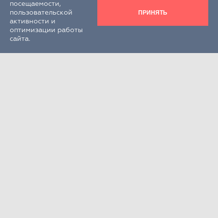
посещаемости,
ПРИНЯТЬ
пользовательской
активности и
оптимизации работы
сайта.
Круглосуточно
+7 (495) 995-22-33
РФ, Московская обл., г.о. Химки,
г. Химки, кв-л Клязьма, стр. 300