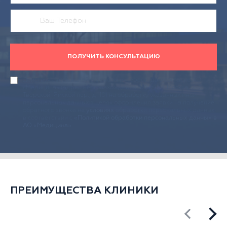
ПОЛУЧИТЬ КОНСУЛЬТАЦИЮ
Действуя своей волей и в своем интересе, даю согласие АО
«Медицина» (адрес местонахождения: 125047, г. Москва, 2-й
Тверской-Ямской пер., д. 10) на обработку указанных мной
персональных данных в целях оформления заявки на получение
обратного звонка на
условиях
обработки персональных данных
в соответствии с
«Политикой обработки персональных данных в
АО «Медицина»
.
ПРЕИМУЩЕСТВА КЛИНИКИ