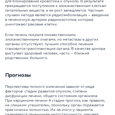
для блокирования кровотока к опухоли. В результате
прекращается поступление к злокачественным клеткам
питательных веществ, и ее рост замедляется. Частным
случаем метода является радиоэмболизация – введение
в печеночную артерию радиоизотопов, которые
уничтожают раковые клетки.
Если печень покрыта множественными
злокачественными очагами, но метастазы в других
органах отсутствуют, лучшим способом лечения
становится трансплантация органа. В качестве донора
выступает здоровый человек, часто – близкий
родственник больного.
Прогнозы
Перспективы полного излечения зависят от ряда
факторов: стадии развития опухоли, степени
дисфункции печени, общего состояния организма.
При карциноме печени 4 стадии прогноз, как правило,
не слишком утешителен, поскольку орган поражается
практически полностью. Из-за этого у пациента
развивается печеночная недостаточность, раковая