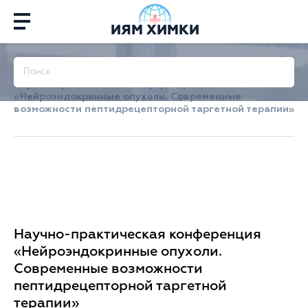
ИЯМ ХИМКИ
Главная
/
Об институте
/
Мероприятия
/
Архив
/
Научно-практическая конференция
«Нейроэндокринные опухоли. Современные
возможности пептидрецепторной таргетной терапии»
Научно-практическая конференция
«Нейроэндокринные опухоли.
Современные возможности
пептидрецепторной таргетной
терапии»