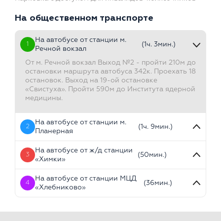
На общественном транспорте
На автобусе от станции м.
1
(1ч. 3мин.)
Речной вокзал
От м. Речной вокзал Выход №2 - пройти 210м до
остановки маршрута автобуса 342к. Проехать 18
остановок. Выход на 19-ой остановке
«Свистуха». Пройти 590м до Института ядерной
медицины.
На автобусе от станции м.
2
(1ч. 9мин.)
Планерная
На автобусе от ж/д станции
3
(50мин.)
«Химки»
На автобусе от станции МЦД
4
(36мин.)
«Хлебниково»