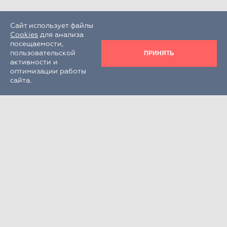
Сайт использует файлы
Cookies
для анализа
посещаемости,
ПРИНЯТЬ
пользовательской
активности и
оптимизации работы
сайта.
Круглосуточно
+7 (495) 995-22-33
РФ, Московская обл., г.о. Химки,
г. Химки, кв-л Клязьма, стр. 300