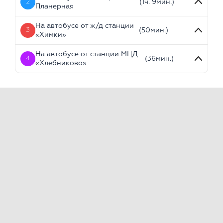
2
(1ч. 9мин.)
Планерная
На автобусе от ж/д станции
3
(50мин.)
«Химки»
На автобусе от станции МЦД
4
(36мин.)
«Хлебниково»