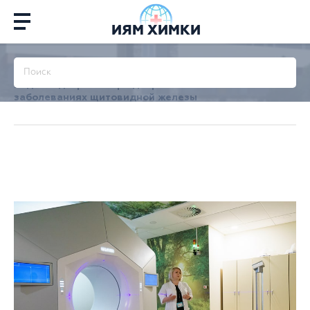
ИЯМ ХИМКИ
Главная
/
Об институте
/
Мероприятия
/
Архив
/
Радиойодтерапия при доброкачественных
заболеваниях щитовидной железы