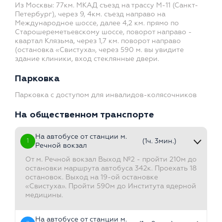
Из Москвы: 77км. МКАД съезд на трассу М-11 (Санкт-
Петербург), через 9, 4км. съезд направо на
Международное шоссе, далее 4,2 км. прямо по
Старошереметьевскому шоссе, поворот направо -
квартал Клязьма, через 1,7 км. поворот направо
(остановка «Свистуха», через 590 м. вы увидите
здание клиники, вход стеклянные двери.
Парковка
Парковка с доступом для инвалидов-колясочников
На общественном транспорте
На автобусе от станции м.
1
(1ч. 3мин.)
Речной вокзал
От м. Речной вокзал Выход №2 - пройти 210м до
остановки маршрута автобуса 342к. Проехать 18
остановок. Выход на 19-ой остановке
«Свистуха». Пройти 590м до Института ядерной
медицины.
На автобусе от станции м.