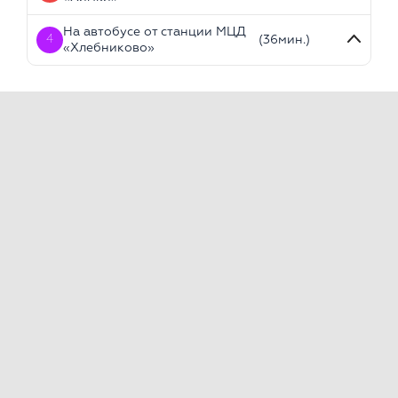
На автобусе от станции МЦД
4
(36мин.)
«Хлебниково»