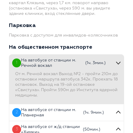
квартал Клязьма, через 1,7 км. поворот направо
(остановка «Свистуха», через 590 м. вы увидите
здание клиники, вход стеклянные двери.
Парковка
Парковка с доступом для инвалидов-колясочников
На общественном транспорте
На автобусе от станции м.
1
(1ч. 3мин.)
Речной вокзал
От м. Речной вокзал Выход №2 - пройти 210м до
остановки маршрута автобуса 342к. Проехать 18
остановок. Выход на 19-ой остановке
«Свистуха». Пройти 590м до Института ядерной
медицины.
На автобусе от станции м.
2
(1ч. 9мин.)
Планерная
На автобусе от ж/д станции
3
(50мин.)
«Химки»