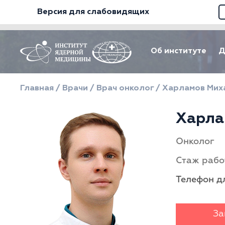
Версия для слабовидящих
Об институте
Д
Главная
/
Врачи
/
Врач онколог
/
Харламов Мих
Харла
Онколог
Стаж рабо
Телефон д
За