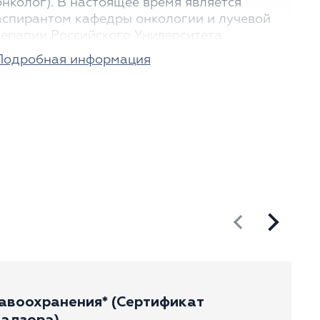
онколог). В настоящее время является
аспирантом кафедры онкологии и лучевой
терапии Российского Университета
Медицины. Имеет несколько публикаций в
Подробная информация
ведущих профессиональных изданиях по
вопросам онкологии.
ОПЫТ РАБОТЫ
С 2020 г. работал врачом-терапевтом в
городских поликлиниках № 69 и № 52.
С 2022 г. — практикующий врач-онколог
Центра амбулаторной онкологической
помощи Онкологического центра № 1
Городской клинической больницы имени С.
авоохранения* (Сертификат
С. Юдина. Специализируется на лечении