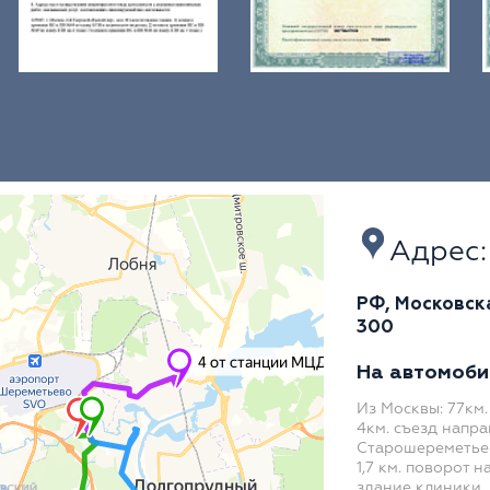
Адрес:
РФ, Московская
300
На автомоби
Из Москвы: 77км.
4км. съезд напра
Старошереметьев
1,7 км. поворот 
здание клиники,