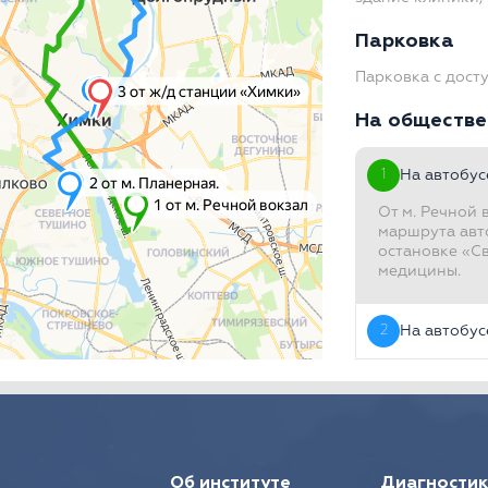
Парковка
Парковка с дост
На обществе
1
На автобус
От м. Речной 
маршрута авто
остановке «С
медицины.
2
На автобус
3
На автобус
4
На автобус
Об институте
Диагностик