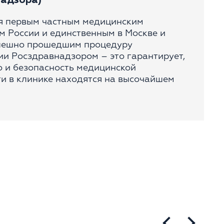
адзора)
солидных опухолей торакоабдоминальной
локализации.
я первым частным медицинским
м России и единственным в Москве и
спешно прошедшим процедуру
и Росздравнадзором – это гарантирует,
ДОПОЛНИТЕЛЬНОЕ ОБУЧЕНИЕ
о и безопасность медицинской
и в клинике находятся на высочайшем
Проходил стажировку и повышение
квалификации по онкологии. Окончил курс
обучения по программе «Химио-
гормонотерапия злокачественных опухолей»
на базе ФГБОУ ДПО РМАНПО.
ОБЛАСТЬ НАУЧНЫХ И
ПРАКТИЧЕСКИХ ИНТЕРЕСОВ
Комплексные методы лечения опухолей