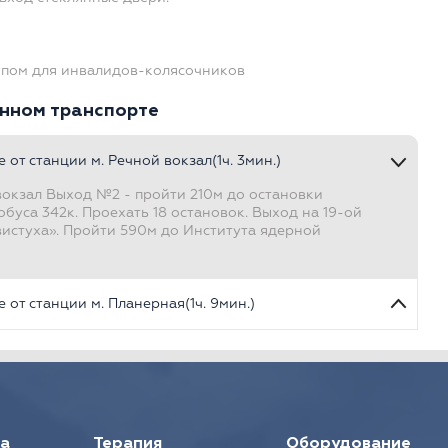
упом для инвалидов-колясочников
нном транспорте
е от станции м. Речной вокзал
(1ч. 3мин.)
вокзал Выход №2 - пройти 210м до остановки
буса 342к. Проехать 18 остановок. Выход на 19-ой
вистуха». Пройти 590м до Института ядерной
е от станции м. Планерная
(1ч. 9мин.)
е от ж/д станции «Химки»
(50мин.)
е от станции МЦД «Хлебниково»
(36мин.)
а
Терапия
Оборудование