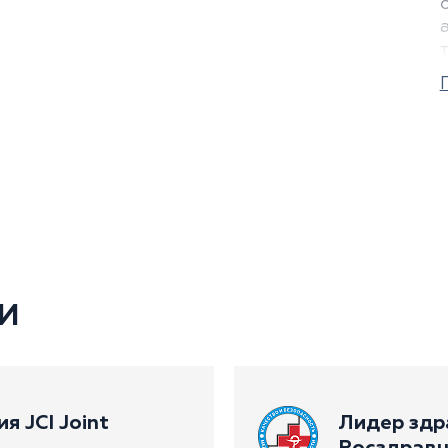
И
 JCI Joint
Лидер здр