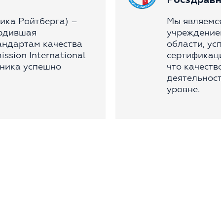
Росздравн
ика Ройтберга) –
Мы являемс
ердившая
учреждение
андартам качества
области, у
sion International
сертификаци
линика успешно
что качеств
деятельност
уровне.