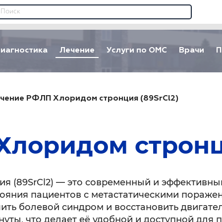
иагностика
Лечение
Услуги по ОМС
Врачи
П
чение РФЛП Хлоридом стронция (89SrCl2)
лоридом стронци
ия (89SrCl2) — это современный и эффективн
тояния пациентов с метастатическими поражен
ить болевой синдром и восстановить двигател
уты, что делает её удобной и доступной для 