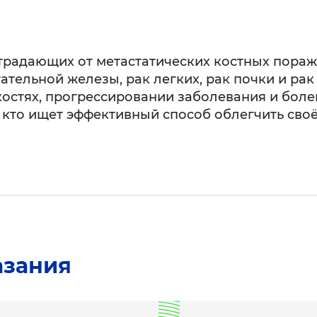
страдающих от метастатических костных пора
тательной железы, рак легких, рак почки и р
костях, прогрессировании заболевания и бол
 кто ищет эффективный способ облегчить своё
азания