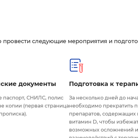
о провести следующие мероприятия и подгот
ские документы
Подготовка к терап
е паспорт, СНИЛС, полис
За несколько дней до нач
ве копии (первая страница
необходимо прекратить 
прописка).
препаратов, содержащих 
витамин D, чтобы избежа
возможных осложнений 
взаимодействий с терапи