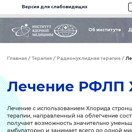
Версия для слабовидящих
Об институте
Д
Главная
/
Терапия
/
Радионуклидная терапия
/
Ле
Лечение РФЛП Х
Лечение с использованием Хлорида стронц
терапии, направленный на облегчение сос
получает возможность значительно уменьш
амбулаторно и занимает всего до одной мин