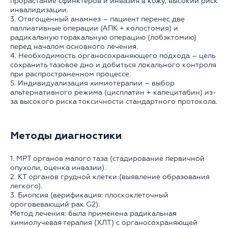
прорастание сфинктеров и инвазия в кожу, высокий риск
инвалидизации.
3. Отягощенный анамнез – пациент перенес две
паллиативные операции (АПК + колостомия) и
радикальную торакальную операцию (лобэктомию)
перед началом основного лечения.
4. Необходимость органосохраняющего подхода – цель
сохранить тазовое дно и добиться локального контроля
при распространенном процессе.
5. Индивидуализация химиотерапии – выбор
альтернативного режима (цисплатин + капецитабин) из-
за высокого риска токсичности стандартного протокола.
Методы диагностики
1. МРТ органов малого таза (стадирование первичной
опухоли, оценка инвазии).
2. КТ органов грудной клетки (выявление образования
легкого).
3. Биопсия (верификация: плоскоклеточный
ороговевающий рак G2).
Метод лечения: была применена радикальная
химиолучевая терапия (ХЛТ) с органосохраняющей