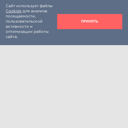
Сайт использует файлы
Cookies
для анализа
посещаемости,
ПРИНЯТЬ
пользовательской
активности и
оптимизации работы
сайта.
Круглосуточно
+7 (495) 995-22-33
РФ, Московская обл., г.о. Химки,
г. Химки, кв-л Клязьма, стр. 300