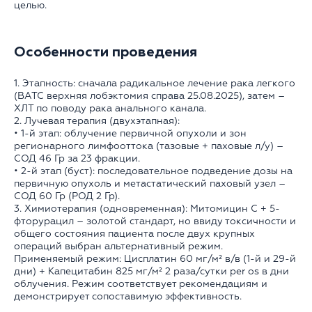
целью.
Особенности проведения
1. Этапность: сначала радикальное лечение рака легкого
(ВАТС верхняя лобэктомия справа 25.08.2025), затем –
ХЛТ по поводу рака анального канала.
2. Лучевая терапия (двухэтапная):
• 1-й этап: облучение первичной опухоли и зон
регионарного лимфооттока (тазовые + паховые л/у) –
СОД 46 Гр за 23 фракции.
• 2-й этап (буст): последовательное подведение дозы на
первичную опухоль и метастатический паховый узел –
СОД 60 Гр (РОД 2 Гр).
3. Химиотерапия (одновременная): Митомицин C + 5-
фторурацил – золотой стандарт, но ввиду токсичности и
общего состояния пациента после двух крупных
операций выбран альтернативный режим.
Применяемый режим: Цисплатин 60 мг/м² в/в (1-й и 29-й
дни) + Капецитабин 825 мг/м² 2 раза/сутки per os в дни
облучения. Режим соответствует рекомендациям и
демонстрирует сопоставимую эффективность.