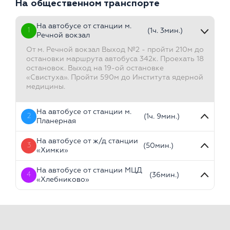
На общественном транспорте
На автобусе от станции м.
1
(1ч. 3мин.)
Речной вокзал
От м. Речной вокзал Выход №2 - пройти 210м до
остановки маршрута автобуса 342к. Проехать 18
остановок. Выход на 19-ой остановке
«Свистуха». Пройти 590м до Института ядерной
медицины.
На автобусе от станции м.
2
(1ч. 9мин.)
Планерная
На автобусе от ж/д станции
3
(50мин.)
«Химки»
На автобусе от станции МЦД
4
(36мин.)
«Хлебниково»