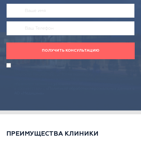
ПОЛУЧИТЬ КОНСУЛЬТАЦИЮ
Действуя своей волей и в своем интересе, даю согласие АО
«Медицина» (адрес местонахождения: 125047, г. Москва, 2-й
Тверской-Ямской пер., д. 10) на обработку указанных мной
персональных данных в целях оформления заявки на получение
обратного звонка на
условиях
обработки персональных данных
в соответствии с
«Политикой обработки персональных данных в
АО «Медицина»
.
ПРЕИМУЩЕСТВА КЛИНИКИ