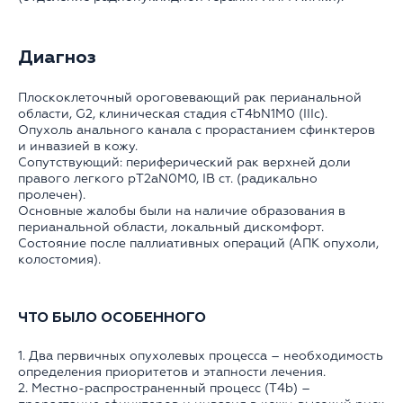
Диагноз
Плоскоклеточный ороговевающий рак перианальной
области, G2, клиническая стадия cT4bN1M0 (IIIc).
Опухоль анального канала с прорастанием сфинктеров
и инвазией в кожу.
Сопутствующий: периферический рак верхней доли
правого легкого pT2aN0M0, IB ст. (радикально
пролечен).
Основные жалобы были на наличие образования в
перианальной области, локальный дискомфорт.
Состояние после паллиативных операций (АПК опухоли,
колостомия).
ЧТО БЫЛО ОСОБЕННОГО
1. Два первичных опухолевых процесса – необходимость
определения приоритетов и этапности лечения.
2. Местно-распространенный процесс (T4b) –