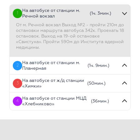
На автобусе от станции м.
1
(1ч. 3мин.)
Речной вокзал
От м. Речной вокзал Выход №2 - пройти 210м до
остановки маршрута автобуса 342к. Проехать 18
остановок. Выход на 19-ой остановке
«Свистуха». Пройти 590м до Института ядерной
медицины.
На автобусе от станции м.
2
(1ч. 9мин.)
Планерная
На автобусе от ж/д станции
3
(50мин.)
«Химки»
На автобусе от станции МЦД
4
(36мин.)
«Хлебниково»