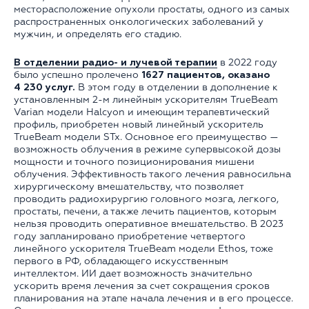
месторасположение опухоли простаты, одного из самых
распространенных онкологических заболеваний у
мужчин, и определять его стадию.
В отделении радио- и лучевой терапии
в 2022 году
было успешно пролечено
1627 пациентов, оказано
4 230 услуг.
В этом году в отделении в дополнение к
установленным 2-м линейным ускорителям TrueBeam
Varian модели Halcyon и имеющим терапевтический
профиль, приобретен новый линейный ускоритель
TrueBeam модели STx. Основное его преимущество —
возможность облучения в режиме супервысокой дозы
мощности и точного позиционирования мишени
облучения. Эффективность такого лечения равносильна
хирургическому вмешательству, что позволяет
проводить радиохирургию головного мозга, легкого,
простаты, печени, а также лечить пациентов, которым
нельзя проводить оперативное вмешательство. В 2023
году запланировано приобретение четвертого
линейного ускорителя TrueBeam модели Ethos, тоже
первого в РФ, обладающего искусственным
интеллектом. ИИ дает возможность значительно
ускорить время лечения за счет сокращения сроков
планирования на этапе начала лечения и в его процессе.