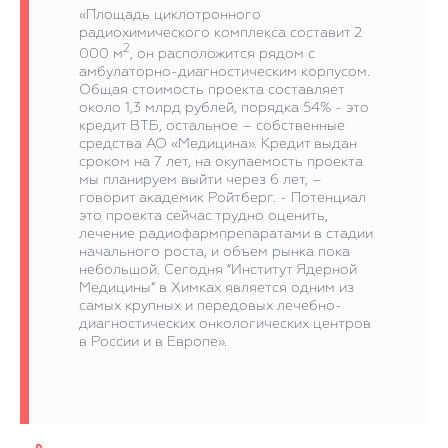
«Площадь циклотронного
радиохимического комплекса составит 2
2
000 м
, он расположится рядом с
амбулаторно-диагностическим корпусом.
Общая стоимость проекта составляет
около 1,3 млрд рублей, порядка 54% - это
кредит ВТБ, остальное – собственные
средства АО «Медицина». Кредит выдан
сроком на 7 лет, на окупаемость проекта
мы планируем выйти через 6 лет, –
говорит академик Ройтберг. - Потенциал
это проекта сейчас трудно оценить,
лечение радиофармпрепаратами в стадии
начального роста, и объем рынка пока
небольшой. Сегодня “Институт Ядерной
Медицины“ в Химках является одним из
самых крупных и передовых лечебно-
диагностических онкологических центров
в России и в Европе».