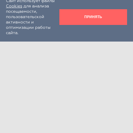
Сайт использует файлы
Cookies
для анализа
посещаемости,
ПРИНЯТЬ
пользовательской
активности и
оптимизации работы
сайта.
Круглосуточно
+7 (495) 995-22-33
РФ, Московская обл., г.о. Химки,
г. Химки, кв-л Клязьма, стр. 300