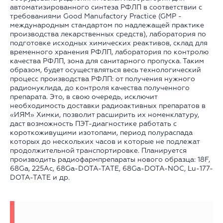
автоматизированного синтеза РФЛП в соответствии с
требованиями Good Manufactory Practice (GMP -
международным стандартом по надлежащей практике
производства лекарственных средств), лаборатория по
подготовке исходных химических реактивов, склад для
временного хранения РФЛП, лаборатория по контролю
качества РФЛП, зона для санитарного пропуска. Таким
образом, будет осуществляться весь технологический
процесс производства РФЛП: от получения нужного
радионуклида, до контроля качества полученного
препарата. Это, в свою очередь, исключит
необходимость доставки радиоактивных препаратов в
«ИЯМ» Химки, позволит расширить их номенклатуру,
даст возможность ПЭТ-диагностике работать с
короткоживущими изотопами, период полураспада
которых до нескольких часов и которые не подлежат
продолжительной транспортировке. Планируется
производить радиофармпрепараты нового образца: 18F,
68Ga, 225Ас, 68Ga-DOTA-TATE, 68Ga-DOTA-NOC, Lu-177-
DOTA-TATE и др.