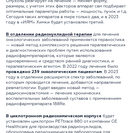
Опухоль реагирует на лечение — меняет форму,
размеры, с учетом этих факторов аппарат сам подбирает
оптимальные параметры работы — мощность, пучок и т.д.
Сегодня таких аппаратов в мире только два, и в 2023
году в «ИЯМ» Химки будет установлен третий.
В отделении радионуклидной терапии
для лечения
онкологических заболеваний применяется тераностика
— новый метод комплексного решения терапевтических
и диагностических проблем путем использования
радиофармпрепаратов, которые являются
одновременно и средством ранней диагностики, и
терапевтическим агентом. В 2022 году лечение было
проведено 239 онкологическим пациентам
. В 2023
году в отделении расширится спектр заболеваний, по
которым проводится лечение, добавится направление
ревматологии. Будет введен новый метод —
радиосиновэктомия — лечение хронических
воспалительных заболеваний суставов с применением
радиофармпрепарата 188Re.
В циклотронном радиохимическом корпусе
будет
установлен циклотрон PETtrace 880 от компании GE
Healthcare для производства радионуклидов,
оборудована радиохимическая лаборатория для