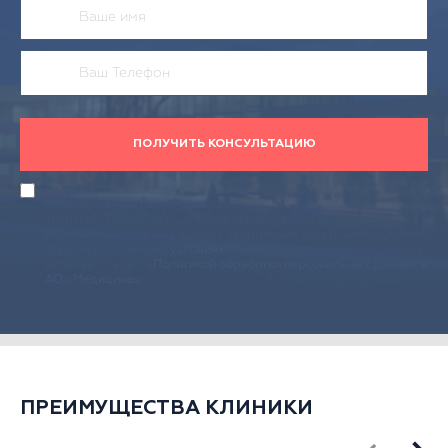
ПОЛУЧИТЬ КОНСУЛЬТАЦИЮ
Действуя своей волей и в своем интересе, даю согласие АО
«Медицина» (адрес местонахождения: 125047, г. Москва, 2-й
Тверской-Ямской пер., д. 10) на обработку указанных мной
персональных данных в целях оформления заявки на получение
обратного звонка на
условиях
обработки персональных данных
в соответствии с
«Политикой обработки персональных данных в
АО «Медицина»
.
ПРЕИМУЩЕСТВА КЛИНИКИ