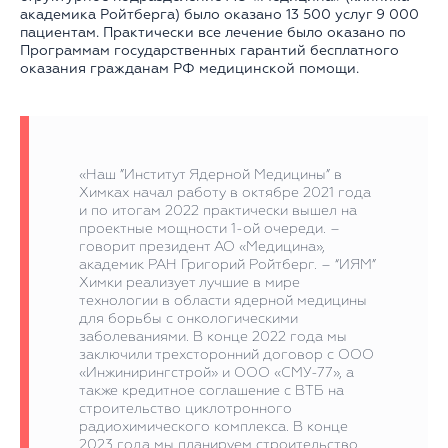
академика Ройтберга) было оказано 13 500 услуг 9 000
пациентам. Практически все лечение было оказано по
Программам государственных гарантий бесплатного
оказания гражданам РФ медицинской помощи.
«Наш ”Институт Ядерной Медицины” в
Химках начал работу в октябре 2021 года
и по итогам 2022 практически вышел на
проектные мощности 1-ой очереди. –
говорит президент АО «Медицина»,
академик РАН Григорий Ройтберг. – “ИЯМ”
Химки реализует лучшие в мире
технологии в области ядерной медицины
для борьбы с онкологическими
заболеваниями. В конце 2022 года мы
заключили трехсторонний договор с ООО
«Инжинирингстрой» и ООО «СМУ-77», а
также кредитное соглашение с ВТБ на
строительство циклотронного
радиохимического комплекса. В конце
2023 года мы планируем строительство