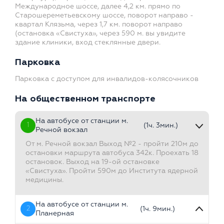
Международное шоссе, далее 4,2 км. прямо по
Старошереметьевскому шоссе, поворот направо -
квартал Клязьма, через 1,7 км. поворот направо
(остановка «Свистуха», через 590 м. вы увидите
здание клиники, вход стеклянные двери.
Парковка
Парковка с доступом для инвалидов-колясочников
На общественном транспорте
На автобусе от станции м.
1
(1ч. 3мин.)
Речной вокзал
От м. Речной вокзал Выход №2 - пройти 210м до
остановки маршрута автобуса 342к. Проехать 18
остановок. Выход на 19-ой остановке
«Свистуха». Пройти 590м до Института ядерной
медицины.
На автобусе от станции м.
2
(1ч. 9мин.)
Планерная