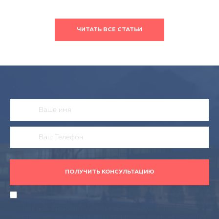
ЧИТАТЬ ВСЕ СТАТЬИ
ПОЛУЧИТЬ КОНСУЛЬТАЦИЮ
Действуя своей волей и в своем интересе, даю согласие АО
«Медицина» (адрес местонахождения: 125047, г. Москва, 2-й
Тверской-Ямской пер., д. 10) на обработку указанных мной
персональных данных в целях оформления заявки на получение