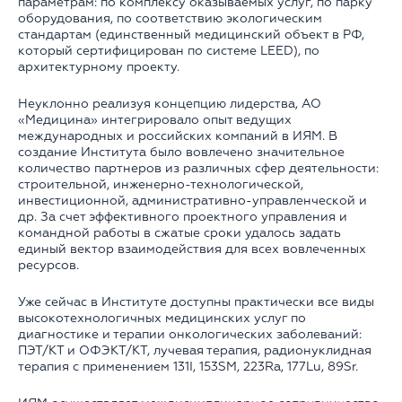
параметрам: по комплексу оказываемых услуг, по парку
оборудования, по соответствию экологическим
стандартам (единственный медицинский объект в РФ,
который сертифицирован по системе LEED), по
архитектурному проекту.
Неуклонно реализуя концепцию лидерства, АО
«Медицина» интегрировало опыт ведущих
международных и российских компаний в ИЯМ. В
создание Института было вовлечено значительное
количество партнеров из различных сфер деятельности:
строительной, инженерно-технологической,
инвестиционной, административно-управленческой и
др. За счет эффективного проектного управления и
командной работы в сжатые сроки удалось задать
единый вектор взаимодействия для всех вовлеченных
ресурсов.
Уже сейчас в Институте доступны практически все виды
высокотехнологичных медицинских услуг по
диагностике и терапии онкологических заболеваний:
ПЭТ/КТ и ОФЭКТ/КТ, лучевая терапия, радионуклидная
терапия c применением 131I, 153SM, 223Ra, 177Lu, 89Sr.