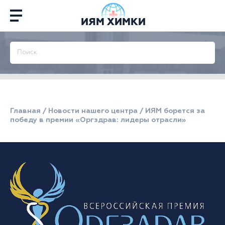
ИЯМ ХИМКИ
Главная
/
Новости нашего центра
/
ИЯМ борется за
победу в премии «Оргздрав: лидеры отрасли»