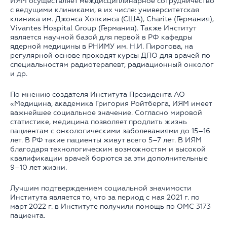
ИЯМ осуществляет междисциплинарное сотрудничество
с ведущими клиниками, в их числе: университетская
клиника им. Джонса Хопкинса (США), Charite (Германия),
Vivantes Hospital Group (Германия). Также Институт
является научной базой для первой в РФ кафедры
ядерной медицины в РНИМУ им. Н.И. Пирогова, на
регулярной основе проходят курсы ДПО для врачей по
специальностям радиотерапевт, радиационный онколог
и др.
По мнению создателя Института Президента АО
«Медицина, академика Григория Ройтберга, ИЯМ имеет
важнейшее социальное значение. Согласно мировой
статистике, медицина позволяет продлить жизнь
пациентам с онкологическими заболеваниями до 15–16
лет. В РФ такие пациенты живут всего 5–7 лет. В ИЯМ
благодаря технологическим возможностям и высокой
квалификации врачей борются за эти дополнительные
9–10 лет жизни.
Лучшим подтверждением социальной значимости
Института является то, что за период с мая 2021 г. по
март 2022 г. в Институте получили помощь по ОМС 3173
пациента.