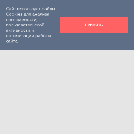
Сайт использует файлы
Cookies
для анализа
посещаемости,
ПРИНЯТЬ
пользовательской
активности и
оптимизации работы
сайта.
Круглосуточно
+7 (495) 995-22-33
РФ, Московская обл., г.о. Химки,
г. Химки, кв-л Клязьма, стр. 300