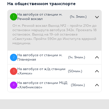
На общественном транспорте
На автобусе от станции м.
1
(1ч. 3мин.)
Речной вокзал
От м. Речной вокзал Выход №2 - пройти 210м до
остановки маршрута автобуса 342к. Проехать 18
остановок. Выход на 19-ой остановке
«Свистуха». Пройти 590м до Института ядерной
медицины.
На автобусе от станции м.
2
(1ч. 9мин.)
Планерная
На автобусе от ж/д станции
3
(50мин.)
«Химки»
На автобусе от станции МЦД
4
(36мин.)
«Хлебниково»