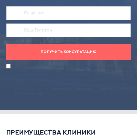
ПОЛУЧИТЬ КОНСУЛЬТАЦИЮ
Действуя своей волей и в своем интересе, даю согласие АО
«Медицина» (адрес местонахождения: 125047, г. Москва, 2-й
Тверской-Ямской пер., д. 10) на обработку указанных мной
персональных данных в целях оформления заявки на получение
обратного звонка на
условиях
обработки персональных данных
в соответствии с
«Политикой обработки персональных данных в
АО «Медицина»
.
ПРЕИМУЩЕСТВА КЛИНИКИ