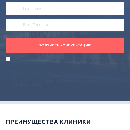
ПОЛУЧИТЬ КОНСУЛЬТАЦИЮ
Действуя своей волей и в своем интересе, даю согласие АО
«Медицина» (адрес местонахождения: 125047, г. Москва, 2-й
Тверской-Ямской пер., д. 10) на обработку указанных мной
персональных данных в целях оформления заявки на получение
обратного звонка на
условиях
обработки персональных данных
в соответствии с
«Политикой обработки персональных данных в
АО «Медицина»
.
ПРЕИМУЩЕСТВА КЛИНИКИ