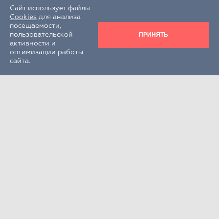
Сайт использует файлы
Cookies
для анализа
посещаемости,
ПРИНЯТЬ
пользовательской
активности и
оптимизации работы
сайта.
Круглосуточно
+7 (495) 995-22-33
РФ, Московская обл., г.о. Химки,
г. Химки, кв-л Клязьма, стр. 300