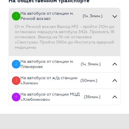
На общественном транспорте
На автобусе от станции м.
1
(1ч. 3мин.)
Речной вокзал
От м. Речной вокзал Выход №2 - пройти 210м до
остановки маршрута автобуса 342к. Проехать 18
остановок. Выход на 19-ой остановке
«Свистуха». Пройти 590м до Института ядерной
медицины.
На автобусе от станции м.
2
(1ч. 9мин.)
Планерная
На автобусе от ж/д станции
3
(50мин.)
«Химки»
На автобусе от станции МЦД
4
(36мин.)
«Хлебниково»