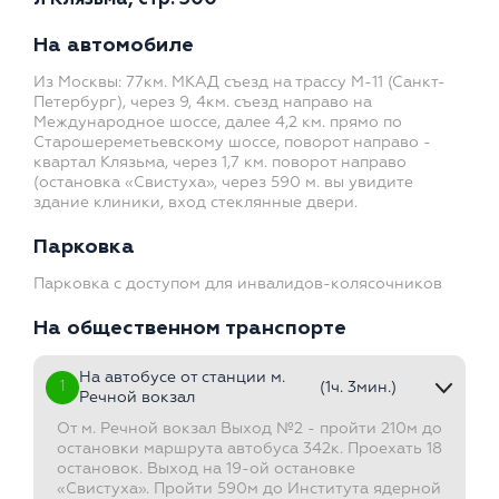
На автомобиле
Из Москвы: 77км. МКАД съезд на трассу М-11 (Санкт-
Петербург), через 9, 4км. съезд направо на
Международное шоссе, далее 4,2 км. прямо по
Старошереметьевскому шоссе, поворот направо -
квартал Клязьма, через 1,7 км. поворот направо
(остановка «Свистуха», через 590 м. вы увидите
здание клиники, вход стеклянные двери.
Парковка
Парковка с доступом для инвалидов-колясочников
На общественном транспорте
На автобусе от станции м.
1
(1ч. 3мин.)
Речной вокзал
От м. Речной вокзал Выход №2 - пройти 210м до
остановки маршрута автобуса 342к. Проехать 18
остановок. Выход на 19-ой остановке
«Свистуха». Пройти 590м до Института ядерной