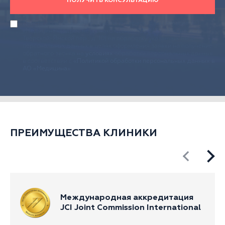
ПОЛУЧИТЬ КОНСУЛЬТАЦИЮ
Действуя своей волей и в своем интересе, даю согласие АО
«Медицина» (адрес местонахождения: 125047, г. Москва, 2-й
Тверской-Ямской пер., д. 10) на обработку указанных мной
персональных данных в целях оформления заявки на получение
обратного звонка на
условиях
обработки персональных данных
в соответствии с
«Политикой обработки персональных данных в
АО «Медицина»
.
ПРЕИМУЩЕСТВА КЛИНИКИ
Международная аккредитация
JCI Joint Commission International