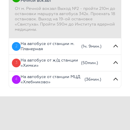
Речной вокзал
От м. Речной вокзал Выход №2 - пройти 210м до
остановки маршрута автобуса 342к. Проехать 18
остановок. Выход на 19-ой остановке
«Свистуха». Пройти 590м до Института ядерной
медицины.
На автобусе от станции м.
2
(1ч. 9мин.)
Планерная
На автобусе от ж/д станции
3
(50мин.)
«Химки»
На автобусе от станции МЦД
4
(36мин.)
«Хлебниково»