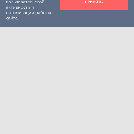
ПРИНЯТЬ
пользовательской
активности и
оптимизации работы
сайта.
Круглосуточно
+7 (495) 995-22-33
РФ, Московская обл., г.о. Химки,
г. Химки, кв-л Клязьма, стр. 300