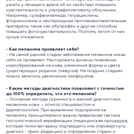
узнать у лечащего врача об их свойствах повышать
чувствительность к ультрафиолетовому облучению.
Например, сульфаниламиды, тетрациклины,
фторхинолоны и нестероидные противовоспалительные
препараты, такие как ибупрофен и другие способны
повышать фоточувствительность. Поэтому летом от них
лучше отказаться.
- Как меланома проявляет себя?
- На самой ранней стадии заболевания меланома никак
себя не проявляет. Насторожить должны появление
новообразований на коже, изменение формы и цвета
существующих родинок (невусов). На поздних стадиях
можно заметить увеличение лимфоузлов.
- Какие методы диагностики позволяют с точностью
до 100% определить, что это меланома?
- Основные методы скрининга и ранней диагностики
меланомы кожи – осмотр специалистом и
дерматоскопия. При выявлении подозрения на
меланому принципиально важны правильная тактика
гистологической верификации (медицинская процедура,
которая помогает врачу подтвердить или опровергнуть
диагноз - прим. редакции) и определение стадии и