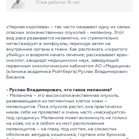
Стаж работы: 16 лет
«Черная королева» – так часто называют одну их самых
опасных злокачественных опухолей - меланому. Этот
вид рака развивается незаметно, но стремительно
метастазирует в лимфоузлы, переходя затем на
внутренние органы и ткани. Как распознать «скрытого
убийцу» и вовремя начать лечение, рассказывает врач-
онколог, кандидат медицинских наук, заведующий
первичным онкологическим кабинетом АО «Медицина»
(клиника академика Ройтберга) Руслан Владимирович
Басанов.
- Руслан Владимирович, что такое меланома?
- Меланома – это высокозлокачественная опухоль,
развивающаяся из пигментных клеток кожи –
меланоцитов. Пока опухоль растет, она практически
никак себя не проявляет и очень часто «маскируется»
под «родинку». Меланома может возникнуть не только
на коже, но и в любом из мест расположения
меланоцитов – на глазу, под ногтем, на слизистых
оболочках желудка, кишечника, гортани или бронхов.