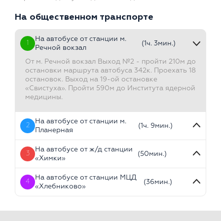
На общественном транспорте
На автобусе от станции м.
1
(1ч. 3мин.)
Речной вокзал
От м. Речной вокзал Выход №2 - пройти 210м до
остановки маршрута автобуса 342к. Проехать 18
остановок. Выход на 19-ой остановке
«Свистуха». Пройти 590м до Института ядерной
медицины.
На автобусе от станции м.
2
(1ч. 9мин.)
Планерная
На автобусе от ж/д станции
3
(50мин.)
«Химки»
На автобусе от станции МЦД
4
(36мин.)
«Хлебниково»