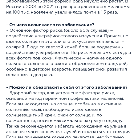
Заболеваемость этой формой рака неуклонно растет. В
России с 2001 по 2021 гг. распространенность меланомы
на 100 тыс. населения увеличилась почти в 1,5 раза.
- От чего возникает это заболевание?
- Основной фактор риска (около 90% случаев) –
воздействие ультрафиолетового излучения. Причем, не
важно: солнце ли это или его искусственный аналог –
солярий. Люди со светлой кожей больше подвержены
воздействию ультрафиолета. Но риск меланомы есть для
всех фототипов кожи. Фактически – наличие одного
сильного солнечного ожога с образованием волдырей,
особенно в детском возрасте, повышает риск развития
меланомы в два раза.
- Можно ли обезопасить себя от этого заболевания?
- Здоровый загар, как устранение фактора риска, –
основной метод первичной профилактики меланомы.
Если вы находитесь на солнце, особенно в активные
солнечные часы, необходимо использовать
солнцезащитный крем, очки от солнца и, по
возможности, носить максимально закрытую одежду.
Также рекомендуется избегать нахождения на улице в
активные часы солнечных лучей и отказаться от солярия.
Если вы принимаете какие-то лекарства, необходимо