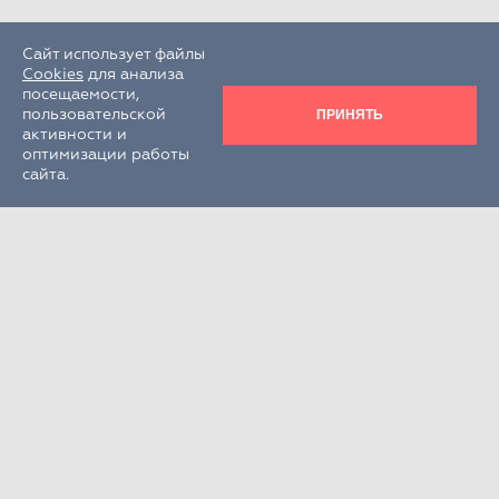
Сайт использует файлы
Cookies
для анализа
посещаемости,
ПРИНЯТЬ
пользовательской
активности и
оптимизации работы
сайта.
Круглосуточно
+7 (495) 995-22-33
РФ, Московская обл., г.о. Химки,
г. Химки, кв-л Клязьма, стр. 300