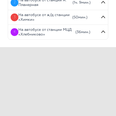
На автобусе от станции м.
2
(1ч. 9мин.)
Планерная
На автобусе от ж/д станции
3
(50мин.)
«Химки»
На автобусе от станции МЦД
4
(36мин.)
«Хлебниково»