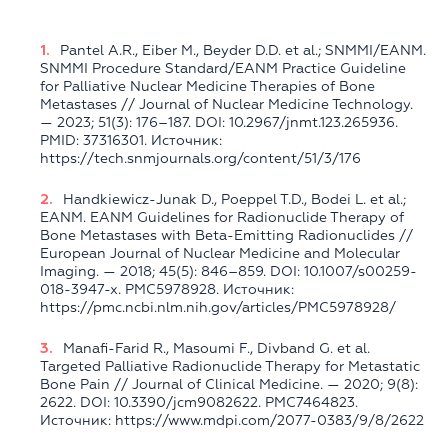
Pantel A.R., Eiber M., Beyder D.D. et al.; SNMMI/EANM.
SNMMI Procedure Standard/EANM Practice Guideline
for Palliative Nuclear Medicine Therapies of Bone
Metastases // Journal of Nuclear Medicine Technology.
— 2023; 51(3): 176–187. DOI: 10.2967/jnmt.123.265936.
PMID: 37316301. Источник:
https://tech.snmjournals.org/content/51/3/176
Handkiewicz-Junak D., Poeppel T.D., Bodei L. et al.;
EANM. EANM Guidelines for Radionuclide Therapy of
Bone Metastases with Beta-Emitting Radionuclides //
European Journal of Nuclear Medicine and Molecular
Imaging. — 2018; 45(5): 846–859. DOI: 10.1007/s00259-
018-3947-x. PMC5978928. Источник:
https://pmc.ncbi.nlm.nih.gov/articles/PMC5978928/
Manafi-Farid R., Masoumi F., Divband G. et al.
Targeted Palliative Radionuclide Therapy for Metastatic
Bone Pain // Journal of Clinical Medicine. — 2020; 9(8):
2622. DOI: 10.3390/jcm9082622. PMC7464823.
Источник: https://www.mdpi.com/2077-0383/9/8/2622