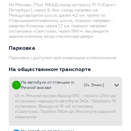
Из Москвы: 77км. МКАД съезд на трассу М-11 (Санкт-
Петербург), через 9, 4км. съезд направо на
Международное шоссе, далее 4,2 км. прямо по
Старошереметьевскому шоссе, поворот направо -
квартал Клязьма, через 1,7 км. поворот направо
(остановка «Свистуха», через 590 м. вы увидите
здание клиники, вход стеклянные двери.
Парковка
Парковка с доступом для инвалидов-колясочников
На общественном транспорте
На автобусе от станции м.
1
(1ч. 3мин.)
Речной вокзал
От м. Речной вокзал Выход №2 - пройти 210м до
остановки маршрута автобуса 342к. Проехать 18
остановок. Выход на 19-ой остановке
«Свистуха». Пройти 590м до Института ядерной
медицины.