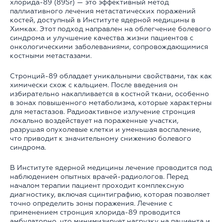
хлорида-89 (89Sr) — это эффективный метод
паллиативного лечения метастатических поражений
костей, доступный в Институте ядерной медицины в
Химках. Этот подход направлен на облегчение болевого
синдрома и улучшение качества жизни пациентов с
онкологическими заболеваниями, сопровождающимися
костными метастазами.
Стронций-89 обладает уникальными свойствами, так как
химически схож с кальцием. После введения он
избирательно накапливается в костной ткани, особенно
в зонах повышенного метаболизма, которые характерны
для метастазов. Радиоактивное излучение стронция
локально воздействует на пораженные участки,
разрушая опухолевые клетки и уменьшая воспаление,
что приводит к значительному снижению болевого
синдрома.
В Институте ядерной медицины лечение проводится под
наблюдением опытных врачей-радиологов. Перед
началом терапии пациент проходит комплексную
диагностику, включая сцинтиграфию, которая позволяет
точно определить зоны поражения. Лечение с
применением стронция хлорида-89 проводится
амбулаторно, что минимизирует нагрузку на пациента и