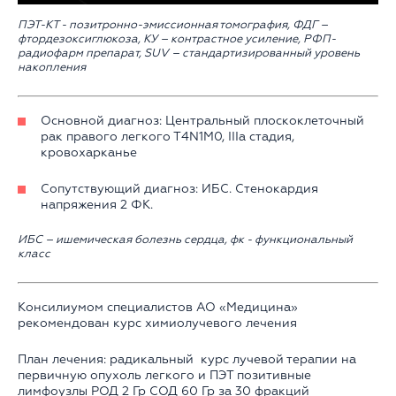
ПЭТ-КТ - позитронно-эмиссионная томография, ФДГ –
фтордезоксиглюкоза, КУ – контрастное усиление, РФП-
радиофарм препарат, SUV – стандартизированный уровень
накопления
Основной диагноз: Центральный плоскоклеточный
рак правого легкого Т4N1М0, IIIа стадия,
кровохарканье
Сопутствующий диагноз: ИБС. Стенокардия
напряжения 2 ФК.
ИБС – ишемическая болезнь сердца, фк - функциональный
класс
Консилиумом специалистов АО «Медицина»
рекомендован курс химиолучевого лечения
План лечения: радикальный курс лучевой терапии на
первичную опухоль легкого и ПЭТ позитивные
лимфоузлы РОД 2 Гр СОД 60 Гр за 30 фракций