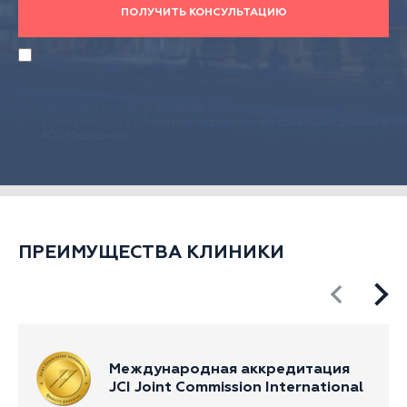
ПОЛУЧИТЬ КОНСУЛЬТАЦИЮ
Действуя своей волей и в своем интересе, даю согласие АО
«Медицина» (адрес местонахождения: 125047, г. Москва, 2-й
Тверской-Ямской пер., д. 10) на обработку указанных мной
персональных данных в целях оформления заявки на получение
обратного звонка на
условиях
обработки персональных данных
в соответствии с
«Политикой обработки персональных данных в
АО «Медицина»
.
ПРЕИМУЩЕСТВА КЛИНИКИ
Международная аккредитация
JCI Joint Commission International