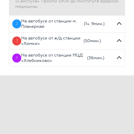
«Свистуха». Пройти 590м до Института ядерной
медицины.
На автобусе от станции м.
2
(1ч. 9мин.)
Планерная
На автобусе от ж/д станции
3
(50мин.)
«Химки»
На автобусе от станции МЦД
4
(36мин.)
«Хлебниково»