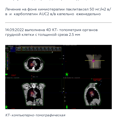
Лечение на фоне химиотерапии паклитаксел 50 мг/м2 в/
в и карбоплатин AUC2 в/в капельно еженедельно
14.09.2022 выполнена 4D КТ- топометрия органов
грудной клетки с толщиной среза 2.5 мм
КТ- компьютерно-томографическая