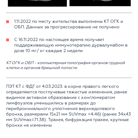
1.11.2022 по месту жительства выполнены КТ ОГК и
ОБП. Данных за прогрессирование не получено
С 16.11.2022 по настоящее время получает
поддерживающую иммунотерапию дурвалумабом в
дозе 10 мг/ кг каждые 2 недели
КТ ОГК и ОБП - компьютерная томография органов грудной
клетки и органов брюшной полости
ПЭТ КТ с ФДГ от 4.03.2023: в корне правого легкого
определяются постлучевые тяжистые изменения, ранее
видимое активное образование с конгломератом
лимфоузлов уменьшились в размерах до
перибронхиального уплотнения верхнедолевого
бронха, размерами 15х21 мм SUVmax =4.46) (ранее 34х43
мм SUVmax=71.38). Трахея, бифуркация трахеи, крупные
бронхи не изменены