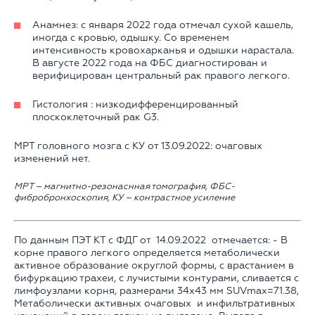
Анамнез: с января 2022 года отмечал сухой кашель,
иногда с кровью, одышку. Со временем
интенсивность кровохарканья и одышки нарастала.
В августе 2022 года на ФБС диагностирован и
верифицирован центральный рак правого легкого.
Гистология : низкодифференцированный
плоскоклеточный рак G3.
МРТ головного мозга с КУ от 13.09.2022: очаговых
изменений нет.
МРТ – магнитно-резонаснная томография, ФБС-
фибробронхоскопия, КУ – контрастное усиление
По данным ПЭТ КТ с ФДГ от 14.09.2022 отмечается: - В
корне правого легкого определяется метаболически
активное образование округлой формы, c врастанием в
бифуркацию трахеи, с лучистыми контурами, сливается с
лимфоузлами корня, размерами 34х43 мм SUVmax=71.38,
Метаболически активных очаговых и инфильтративных