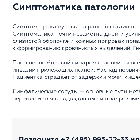
Симптоматика патологии
Симптомы рака вульвы на ранней стадии не
Симптоматика почти незаметна днем и усили
слизистой оболочке и кожных покровах появ
к формированию кровянистых выделений. Гн
Постепенно болевой синдром становится вс
инвазии прилежащих тканей. Распад первичн
Пациентка страдает от задержки мочи, кише
Лимфатические сосуды — основные пути мета
перемещается в подвздошные и подчревные.
Позвоните
+7 (495) 995-22-33
ил