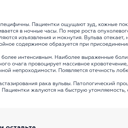
специфичны. Пациентки ощущают зуд, кожные по
вается в ночные часы. По мере роста опухолево
ляются изъязвления и мокнутия. Вульва отекает,
ойное содержимое образуется при присоединени
е более интенсивным. Наиболее выраженные боли
ого очага провоцирует массивное кровотечение,
чной непроходимости. Появляется отечность лобк
стазирования рака вульвы. Патологический проц
 Пациентки жалуются на быструю утомляемость, 
и оставьте