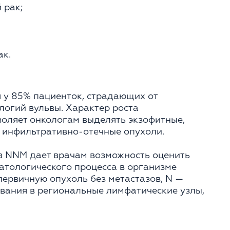
 рак;
ак.
 у 85% пациенток, страдающих от
логий вульвы. Характер роста
оляет онкологам выделять экзофитные,
и инфильтративно-отечные опухоли.
в NNM дает врачам возможность оценить
атологического процесса в организме
первичную опухоль без метастазов, N —
вания в региональные лимфатические узлы,