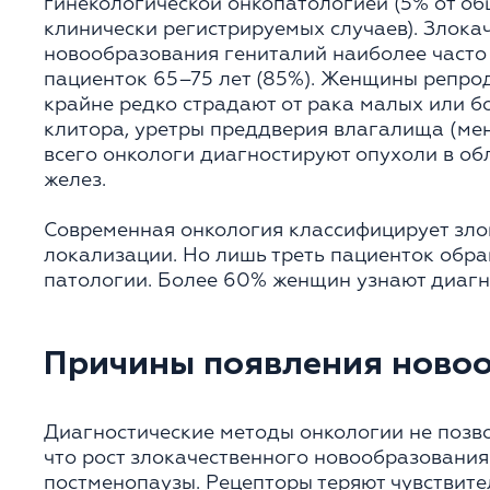
гинекологической онкопатологией (5% от об
клинически регистрируемых случаев). Злока
новообразования гениталий наиболее часто
пациенток 65–75 лет (85%). Женщины репро
крайне редко страдают от рака малых или б
клитора, уретры преддверия влагалища (мен
всего онкологи диагностируют опухоли в о
желез.
Современная онкология классифицирует зло
локализации. Но лишь треть пациенток обра
патологии. Более 60% женщин узнают диагно
Причины появления ново
Диагностические методы онкологии не позв
что рост злокачественного новообразования
постменопаузы. Рецепторы теряют чувствите