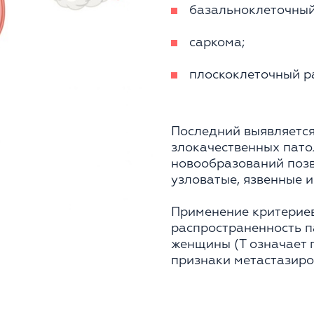
базальноклеточный
саркома;
плоскоклеточный р
Последний выявляется
злокачественных пато
новообразований позв
узловатые, язвенные 
Применение критерие
распространенность п
женщины (T означает 
признаки метастазиро