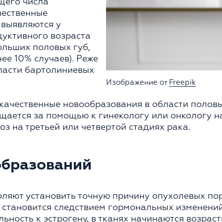
щего числа
чественные
 выявляются у
дуктивного возраста
ольших половых губ,
ее 10% случаев). Реже
бласти бартолиниевых
Изображение от
Freepik
качественные новообразования в области половы
щается за помощью к гинекологу или онкологу н
з на третьей или четвертой стадиях рака.
образований
оляют установить точную причину опухолевых по
 становится следствием гормональных изменений
льность к эстрогену, в тканях начинаются возрас