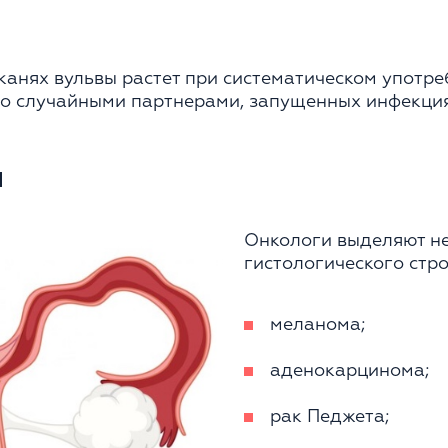
тканях вульвы растет при систематическом употр
со случайными партнерами, запущенных инфекци
и
Онкологи выделяют не
гистологического стро
меланома;
аденокарцинома;
рак Педжета;