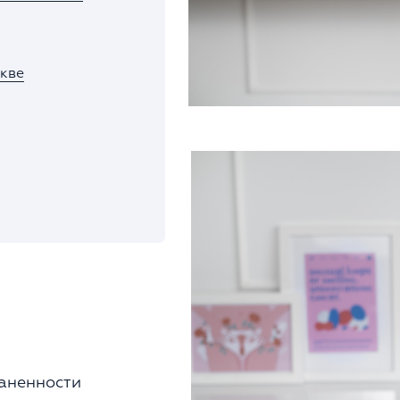
скве
раненности