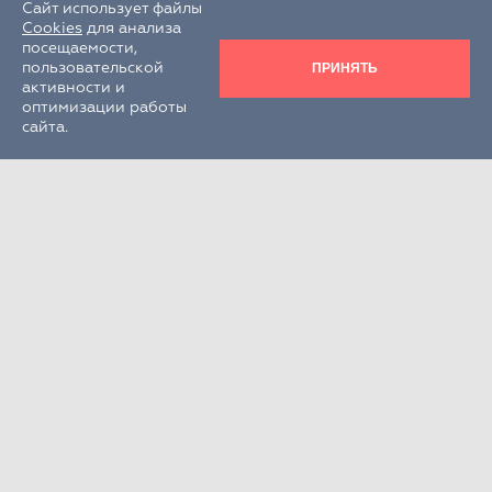
Сайт использует файлы
Cookies
для анализа
посещаемости,
ПРИНЯТЬ
пользовательской
активности и
оптимизации работы
сайта.
Круглосуточно
+7 (495) 995-22-33
РФ, Московская обл., г.о. Химки,
г. Химки, кв-л Клязьма, стр. 300