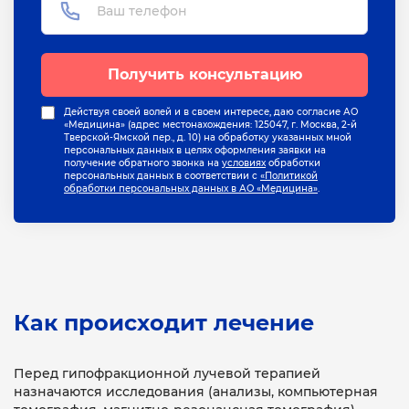
Получить консультацию
Действуя своей волей и в своем интересе, даю согласие АО
«Медицина» (адрес местонахождения: 125047, г. Москва, 2-й
Тверской-Ямской пер., д. 10) на обработку указанных мной
персональных данных в целях оформления заявки на
получение обратного звонка на
условиях
обработки
персональных данных в соответствии с
«Политикой
обработки персональных данных в АО «Медицина»
.
Как происходит лечение
Перед гипофракционной лучевой терапией
назначаются исследования (анализы, компьютерная