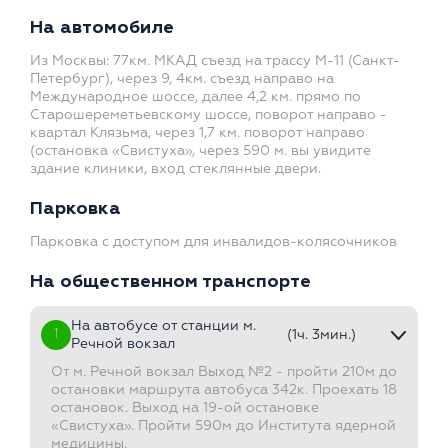
На автомобиле
Из Москвы: 77км. МКАД съезд на трассу М-11 (Санкт-
Петербург), через 9, 4км. съезд направо на
Международное шоссе, далее 4,2 км. прямо по
Старошереметьевскому шоссе, поворот направо -
квартал Клязьма, через 1,7 км. поворот направо
(остановка «Свистуха», через 590 м. вы увидите
здание клиники, вход стеклянные двери.
Парковка
Парковка с доступом для инвалидов-колясочников
На общественном транспорте
На автобусе от станции м.
1
(1ч. 3мин.)
Речной вокзал
От м. Речной вокзал Выход №2 - пройти 210м до
остановки маршрута автобуса 342к. Проехать 18
остановок. Выход на 19-ой остановке
«Свистуха». Пройти 590м до Института ядерной
медицины.