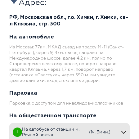
Адрес:
РФ, Московская обл., г.о. Химки, г. Химки, кв-
л Клязьма, стр. 300
На автомобиле
Из Москвы: 77км. МКАД съезд на трассу М-11 (Санкт-
Петербург), через 9, 4км. съезд направо на
Международное шоссе, далее 4,2 км. прямо по
Старошереметьевскому шоссе, поворот направо -
квартал Клязьма, через 1,7 км. поворот направо
(остановка «Свистуха», через 590 м. вы увидите
здание клиники, вход стеклянные двери.
Парковка
Парковка с доступом для инвалидов-колясочников
На общественном транспорте
На автобусе от станции м.
1
(1ч. 3мин.)
Речной вокзал