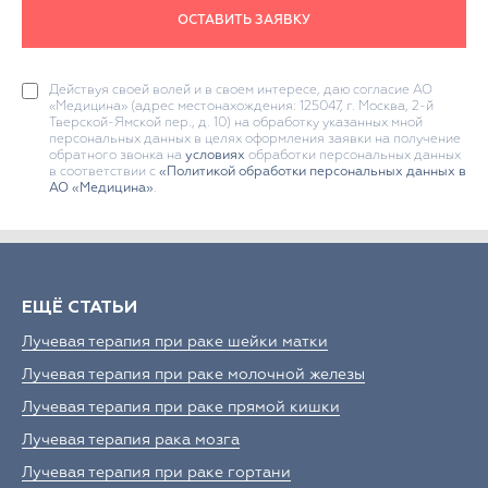
ОСТАВИТЬ ЗАЯВКУ
Действуя своей волей и в своем интересе, даю согласие АО
«Медицина» (адрес местонахождения: 125047, г. Москва, 2-й
Тверской-Ямской пер., д. 10) на обработку указанных мной
персональных данных в целях оформления заявки на получение
обратного звонка на
условиях
обработки персональных данных
в соответствии с
«Политикой обработки персональных данных в
АО «Медицина»
.
ЕЩЁ СТАТЬИ
Лучевая терапия при раке шейки матки
Лучевая терапия при раке молочной железы
Лучевая терапия при раке прямой кишки
Лучевая терапия рака мозга
Лучевая терапия при раке гортани