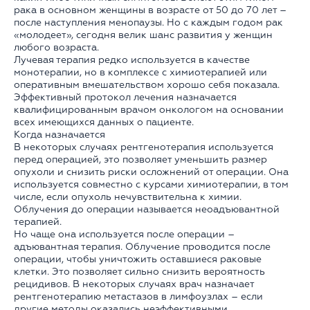
рака в основном женщины в возрасте от 50 до 70 лет –
после наступления менопаузы. Но с каждым годом рак
«молодеет», сегодня велик шанс развития у женщин
любого возраста.
Лучевая терапия редко используется в качестве
монотерапии, но в комплексе с химиотерапией или
оперативным вмешательством хорошо себя показала.
Эффективный протокол лечения назначается
квалифицированным врачом онкологом на основании
всех имеющихся данных о пациенте.
Когда назначается
В некоторых случаях рентгенотерапия используется
перед операцией, это позволяет уменьшить размер
опухоли и снизить риски осложнений от операции. Она
используется совместно с курсами химиотерапии, в том
числе, если опухоль нечувствительна к химии.
Облучения до операции называется неоадъювантной
терапией.
Но чаще она используется после операции –
адъювантная терапия. Облучение проводится после
операции, чтобы уничтожить оставшиеся раковые
клетки. Это позволяет сильно снизить вероятность
рецидивов. В некоторых случаях врач назначает
рентгенотерапию метастазов в лимфоузлах – если
другие методы оказались неэффективными.