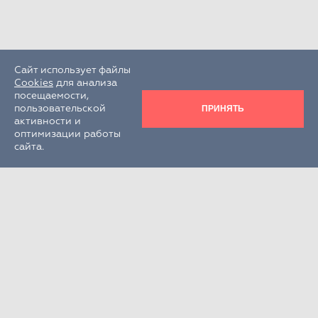
Сайт использует файлы
Cookies
для анализа
посещаемости,
ПРИНЯТЬ
пользовательской
активности и
оптимизации работы
сайта.
Круглосуточно
+7 (495) 995-22-33
РФ, Московская обл., г.о. Химки,