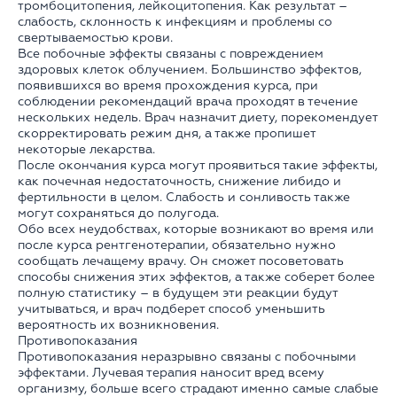
тромбоцитопения, лейкоцитопения. Как результат –
слабость, склонность к инфекциям и проблемы со
свертываемостью крови.
Все побочные эффекты связаны с повреждением
здоровых клеток облучением. Большинство эффектов,
появившихся во время прохождения курса, при
соблюдении рекомендаций врача проходят в течение
нескольких недель. Врач назначит диету, порекомендует
скорректировать режим дня, а также пропишет
некоторые лекарства.
После окончания курса могут проявиться такие эффекты,
как почечная недостаточность, снижение либидо и
фертильности в целом. Слабость и сонливость также
могут сохраняться до полугода.
Обо всех неудобствах, которые возникают во время или
после курса рентгенотерапии, обязательно нужно
сообщать лечащему врачу. Он сможет посоветовать
способы снижения этих эффектов, а также соберет более
полную статистику – в будущем эти реакции будут
учитываться, и врач подберет способ уменьшить
вероятность их возникновения.
Противопоказания
Противопоказания неразрывно связаны с побочными
эффектами. Лучевая терапия наносит вред всему
организму, больше всего страдают именно самые слабые