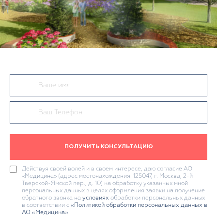
ПОЛУЧИТЬ КОНСУЛЬТАЦИЮ
Действуя своей волей и в своем интересе, даю согласие АО
«Медицина» (адрес местонахождения: 125047, г. Москва, 2-й
Тверской-Ямской пер., д. 10) на обработку указанных мной
персональных данных в целях оформления заявки на получение
обратного звонка на
условиях
обработки персональных данных
в соответствии с
«Политикой обработки персональных данных в
АО «Медицина»
.