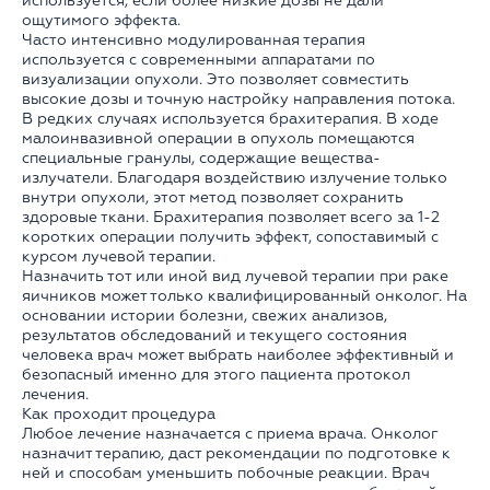
используется, если более низкие дозы не дали
ощутимого эффекта.
Часто интенсивно модулированная терапия
используется с современными аппаратами по
визуализации опухоли. Это позволяет совместить
высокие дозы и точную настройку направления потока.
В редких случаях используется брахитерапия. В ходе
малоинвазивной операции в опухоль помещаются
специальные гранулы, содержащие вещества-
излучатели. Благодаря воздействию излучение только
внутри опухоли, этот метод позволяет сохранить
здоровые ткани. Брахитерапия позволяет всего за 1-2
коротких операции получить эффект, сопоставимый с
курсом лучевой терапии.
Назначить тот или иной вид лучевой терапии при раке
яичников может только квалифицированный онколог. На
основании истории болезни, свежих анализов,
результатов обследований и текущего состояния
человека врач может выбрать наиболее эффективный и
безопасный именно для этого пациента протокол
лечения.
Как проходит процедура
Любое лечение назначается с приема врача. Онколог
назначит терапию, даст рекомендации по подготовке к
ней и способам уменьшить побочные реакции. Врач