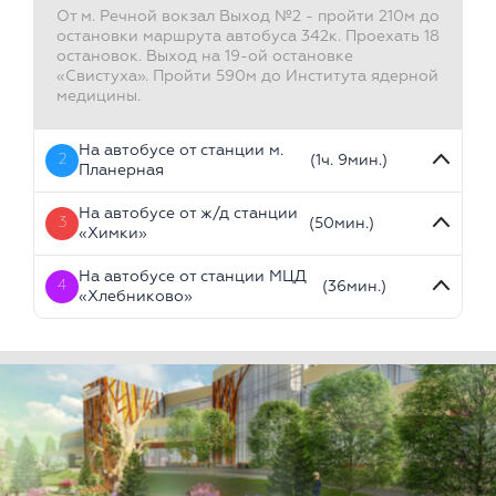
От м. Речной вокзал Выход №2 - пройти 210м до
остановки маршрута автобуса 342к. Проехать 18
остановок. Выход на 19-ой остановке
«Свистуха». Пройти 590м до Института ядерной
медицины.
На автобусе от станции м.
2
(1ч. 9мин.)
Планерная
На автобусе от ж/д станции
3
(50мин.)
«Химки»
На автобусе от станции МЦД
4
(36мин.)
«Хлебниково»