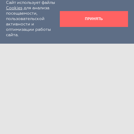
Сайт использует файлы
Cookies
для анализа
посещаемости,
ПРИНЯТЬ
пользовательской
активности и
оптимизации работы
сайта.
Круглосуточно
+7 (495) 995-22-33
РФ, Московская обл., г.о. Химки,
г. Химки, кв-л Клязьма, стр. 300