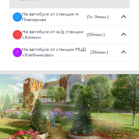
На автобусе от станции м.
2
(1ч. 9мин.)
Планерная
На автобусе от ж/д станции
3
(50мин.)
«Химки»
На автобусе от станции МЦД
4
(36мин.)
«Хлебниково»