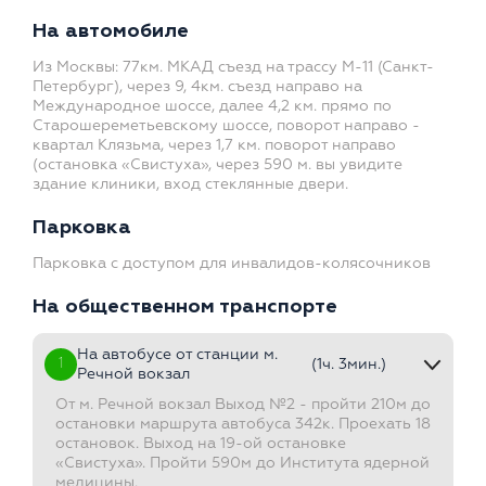
На автомобиле
Из Москвы: 77км. МКАД съезд на трассу М-11 (Санкт-
Петербург), через 9, 4км. съезд направо на
Международное шоссе, далее 4,2 км. прямо по
Старошереметьевскому шоссе, поворот направо -
квартал Клязьма, через 1,7 км. поворот направо
(остановка «Свистуха», через 590 м. вы увидите
здание клиники, вход стеклянные двери.
Парковка
Парковка с доступом для инвалидов-колясочников
На общественном транспорте
На автобусе от станции м.
1
(1ч. 3мин.)
Речной вокзал
От м. Речной вокзал Выход №2 - пройти 210м до
остановки маршрута автобуса 342к. Проехать 18
остановок. Выход на 19-ой остановке
«Свистуха». Пройти 590м до Института ядерной
медицины.