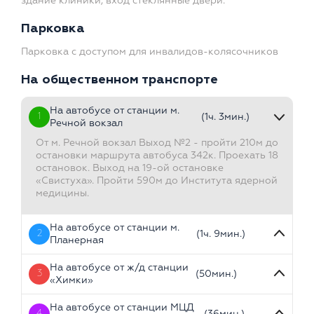
здание клиники, вход стеклянные двери.
Парковка
Парковка с доступом для инвалидов-колясочников
На общественном транспорте
На автобусе от станции м.
1
(1ч. 3мин.)
Речной вокзал
От м. Речной вокзал Выход №2 - пройти 210м до
остановки маршрута автобуса 342к. Проехать 18
остановок. Выход на 19-ой остановке
«Свистуха». Пройти 590м до Института ядерной
медицины.
На автобусе от станции м.
2
(1ч. 9мин.)
Планерная
На автобусе от ж/д станции
3
(50мин.)
«Химки»
На автобусе от станции МЦД
4
(36мин.)