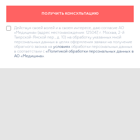
ПОЛУЧИТЬ КОНСУЛЬТАЦИЮ
Действуя своей волей и в своем интересе, даю согласие АО
«Медицина» (адрес местонахождения: 125047, г. Москва, 2-й
Тверской-Ямской пер., д. 10) на обработку указанных мной
персональных данных в целях оформления заявки на получение
обратного звонка на
условиях
обработки персональных данных
в соответствии с
«Политикой обработки персональных данных в
АО «Медицина»
.