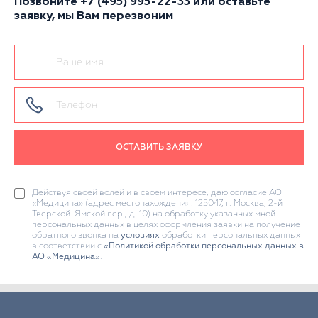
Позвоните
+7 (495) 995-22-33
или оставьте
заявку, мы Вам перезвоним
ОСТАВИТЬ ЗАЯВКУ
Действуя своей волей и в своем интересе, даю согласие АО
«Медицина» (адрес местонахождения: 125047, г. Москва, 2-й
Тверской-Ямской пер., д. 10) на обработку указанных мной
персональных данных в целях оформления заявки на получение
обратного звонка на
условиях
обработки персональных данных
в соответствии с
«Политикой обработки персональных данных в
АО «Медицина»
.